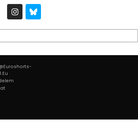
o@euroshorts-
l.eu
delem
at