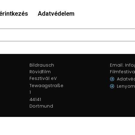
érintkezés
Adatvédelem
k. Kérjük, próbálja újra más kulcsszavakkal.
Bildrausch
Email: Inf
Rövidfilm
Filmfestiva
Fesztivál eV
Adatvé
Tewaagstraße
Lenyom
1
44141
Dortmund