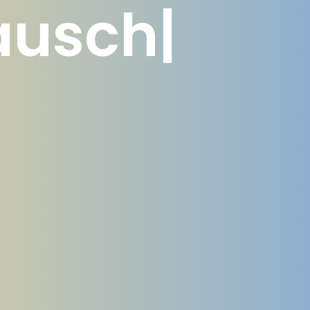
eiheit
|