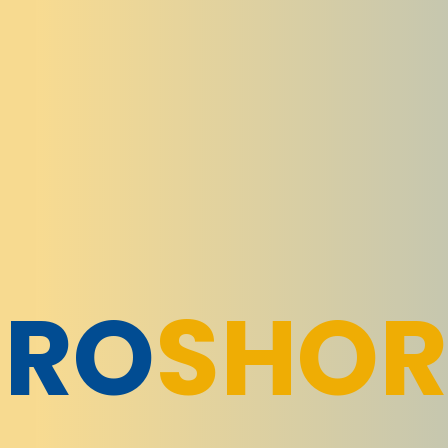
URO
SHOR